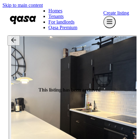
Skip to main content
Homes
Create listing
Tenants
For landlords
Qasa Premium
This listing has been archived