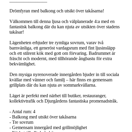
________________
Drömfyran med balkong och utsikt över takåsarna!
Välkommen till denna ljusa och välplanerade 4:a med en
fantastisk balkong där du kan njuta av utsikten över stadens
takåsar!
Lägenheten erbjuder tre rymliga sovrum, varav två
barnvänliga, ett generöst vardagsrum med fint ljusinsläpp
och ett stilrent kök med gott om förvaring. Badrummet är
fräscht och modernt, med tillhörande ångbastu för extra
bekvämlighet.
Den mysiga nyrenoverade innergården bjuder in till sociala
kvällar med vänner och familj – här finns en gemensam
grillplats där du kan njuta av sommarkvällarna.
Läget är perfekt med närhet till butiker, restauranger,
kollektivtrafik och Djurgårdens fantastiska promenadstråk.
- Antal rum: 4
- Balkong med utsikt över takåsarna
- Tre sovrum
- Gemensam innergård med grillmöjlighet