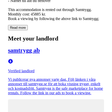
- Närhet till allt du behöver
This accommodation is rented out through Samtrygg.
Monthly cost: 45885 kr.
Book a viewing by following the above link to Samtrygg;
Read more
Meet your landlord
samtrygg ab
Verified landlord
Vi publicerar nya annonser varje dag. Följ länken i våra
annonser till samtrygg.se för att boka visning tryggt, enkelt
och kostnadsfritt. Samtrygg is the safe marketplace for home
rentals. Follow the link in our ads to book a viewing.