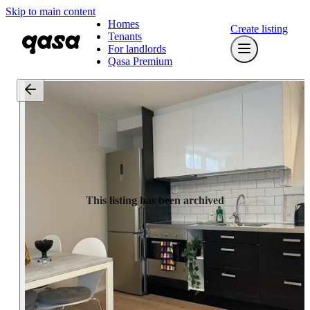
Skip to main content
Homes
Create listing
Tenants
For landlords
Qasa Premium
This listing has been archived