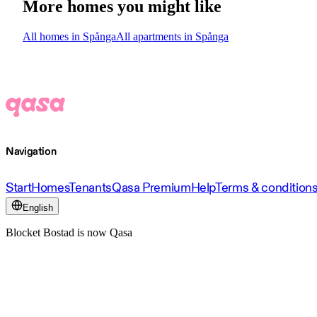
More homes you might like
All homes in Spånga
All apartments in Spånga
Navigation
Start
Homes
Tenants
Qasa Premium
Help
Terms & condition
English
Blocket Bostad is now Qasa