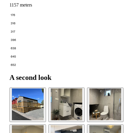
1157 meters
176
316
317
396
638
645
652
A second look