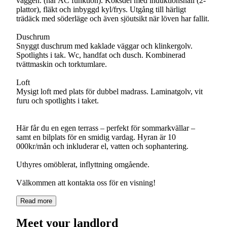
väggen. (har AC funktion). Köksdel med induktionshäll (2-
plattor), fläkt och inbyggd kyl/frys. Utgång till härligt
trädäck med söderläge och även sjöutsikt när löven har fallit.
Duschrum
Snyggt duschrum med kaklade väggar och klinkergolv.
Spotlights i tak. Wc, handfat och dusch. Kombinerad
tvättmaskin och torktumlare.
Loft
Mysigt loft med plats för dubbel madrass. Laminatgolv, vit
furu och spotlights i taket.
Här får du en egen terrass – perfekt för sommarkvällar –
samt en bilplats för en smidig vardag. Hyran är 10
000kr/mån och inkluderar el, vatten och sophantering.
Uthyres omöblerat, inflyttning omgående.
Välkommen att kontakta oss för en visning!
Read more
Meet your landlord