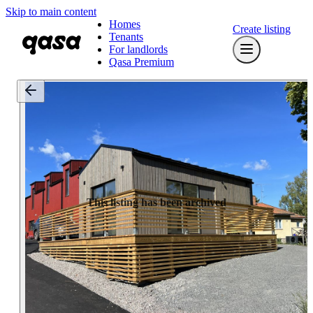
Skip to main content
Homes
Create listing
Tenants
For landlords
Qasa Premium
This listing has been archived