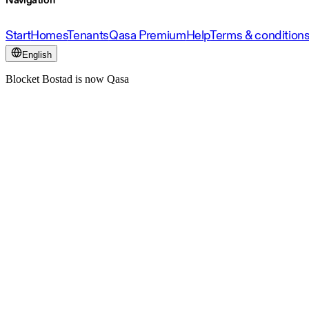
Navigation
Start
Homes
Tenants
Qasa Premium
Help
Terms & condition
English
Blocket Bostad is now Qasa