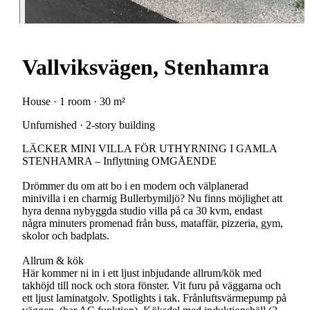
Vallviksvägen, Stenhamra
House · 1 room · 30 m²
Unfurnished · 2-story building
LÄCKER MINI VILLA FÖR UTHYRNING I GAMLA
STENHAMRA – Inflyttning OMGÅENDE
Drömmer du om att bo i en modern och välplanerad
minivilla i en charmig Bullerbymiljö? Nu finns möjlighet att
hyra denna nybyggda studio villa på ca 30 kvm, endast
några minuters promenad från buss, mataffär, pizzeria, gym,
skolor och badplats.
Allrum & kök
Här kommer ni in i ett ljust inbjudande allrum/kök med
takhöjd till nock och stora fönster. Vit furu på väggarna och
ett ljust laminatgolv. Spotlights i tak. Frånluftsvärmepump på