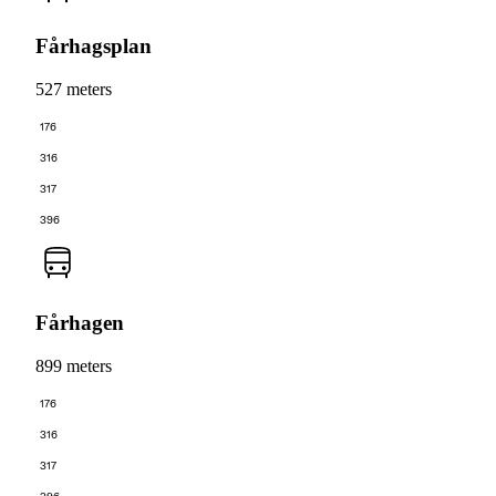
Fårhagsplan
527 meters
176
316
317
396
Fårhagen
899 meters
176
316
317