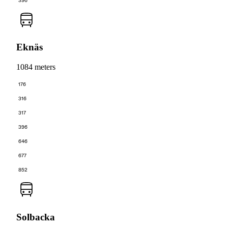
396
Eknäs
1084 meters
176
316
317
396
646
677
852
Solbacka