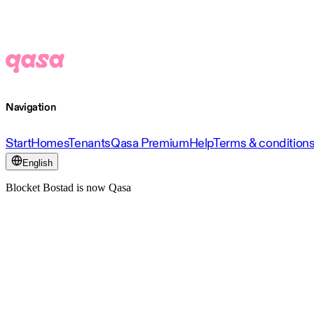
Navigation
Start
Homes
Tenants
Qasa Premium
Help
Terms & condition
English
Blocket Bostad is now Qasa