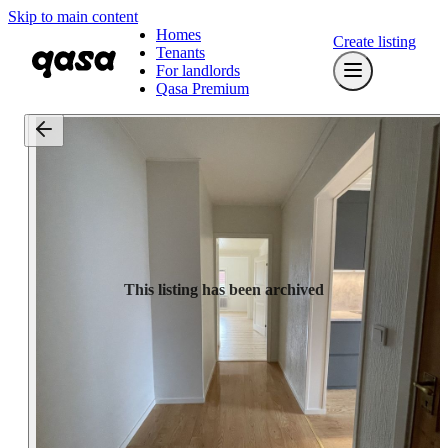
Skip to main content
Homes
Create listing
Tenants
For landlords
Qasa Premium
This listing has been archived