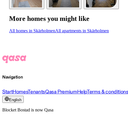
More homes you might like
All homes in Skärholmen
All apartments in Skärholmen
Navigation
Start
Homes
Tenants
Qasa Premium
Help
Terms & condition
English
Blocket Bostad is now Qasa