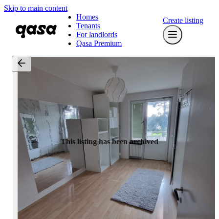
Skip to main content
Homes
Create listing
Tenants
For landlords
Qasa Premium
This listing has been archived