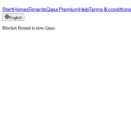
Start
Homes
Tenants
Qasa Premium
Help
Terms & condition
English
Blocket Bostad is now Qasa