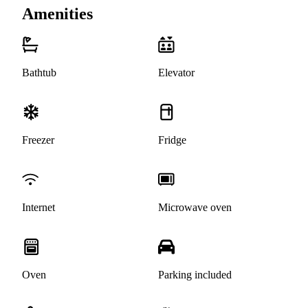
Amenities
Bathtub
Elevator
Freezer
Fridge
Internet
Microwave oven
Oven
Parking included