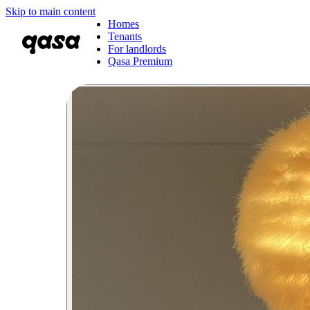
Skip to main content
Homes
Tenants
For landlords
Qasa Premium