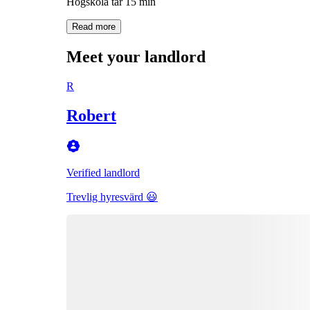
Högskola tar 15 min
Read more
Meet your landlord
R
Robert
Verified landlord
Trevlig hyresvärd 😃