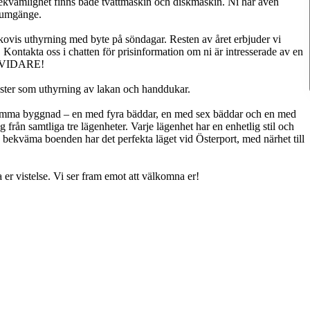
bekvämlighet finns både tvättmaskin och diskmaskin. Ni har även
h umgänge.
ovis uthyrning med byte på söndagar. Resten av året erbjuder vi
ntakta oss i chatten för prisinformation om ni är intresserade av en
SVIDARE!
änster som uthyrning av lakan och handdukar.
h samma byggnad – en med fyra bäddar, en med sex bäddar och en med
 från samtliga tre lägenheter. Varje lägenhet har en enhetlig stil och
a bekväma boenden har det perfekta läget vid Österport, med närhet till
a er vistelse. Vi ser fram emot att välkomna er!