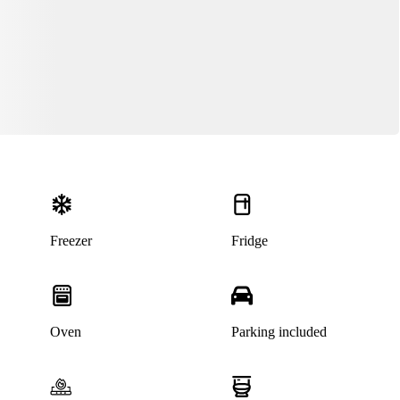
Freezer
Fridge
This listing has been archived
Oven
Parking included