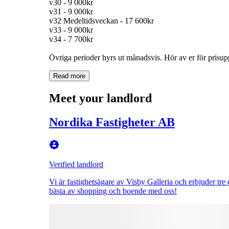
v30 - 9 000kr
v31 - 9 000kr
v32 Medeltidsveckan - 17 600kr
v33 - 9 000kr
v34 - 7 700kr
Övriga perioder hyrs ut månadsvis. Hör av er för prisupp
Read more
Meet your landlord
Nordika Fastigheter AB
Verified landlord
Vi är fastighetsägare av Visby Galleria och erbjuder tre 
bästa av shopping och boende med oss!