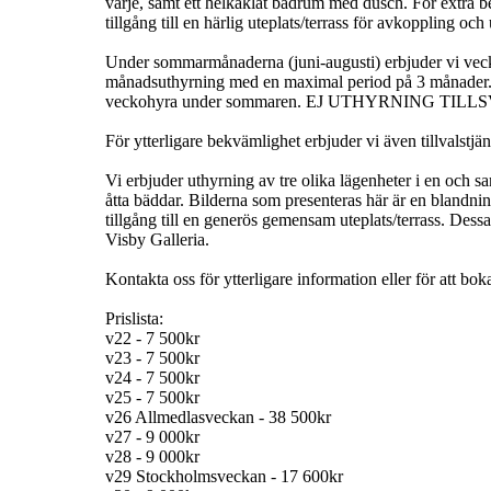
varje, samt ett helkaklat badrum med dusch. För extra 
tillgång till en härlig uteplats/terrass för avkoppling oc
Under sommarmånaderna (juni-augusti) erbjuder vi veck
månadsuthyrning med en maximal period på 3 månader. Ko
veckohyra under sommaren. EJ UTHYRNING TILL
För ytterligare bekvämlighet erbjuder vi även tillvalstj
Vi erbjuder uthyrning av tre olika lägenheter i en oc
åtta bäddar. Bilderna som presenteras här är en blandning
tillgång till en generös gemensam uteplats/terrass. Dess
Visby Galleria.
Kontakta oss för ytterligare information eller för att bok
Prislista:
v22 - 7 500kr
v23 - 7 500kr
v24 - 7 500kr
v25 - 7 500kr
v26 Allmedlasveckan - 38 500kr
v27 - 9 000kr
v28 - 9 000kr
v29 Stockholmsveckan - 17 600kr