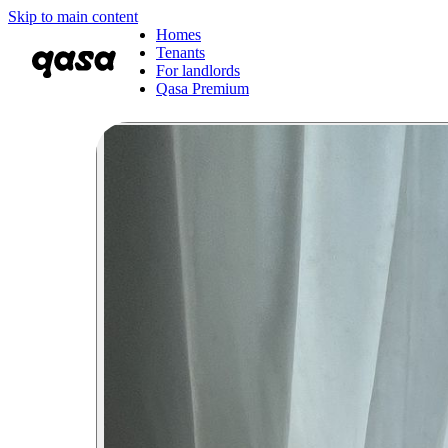
Skip to main content
Homes
Tenants
For landlords
Qasa Premium