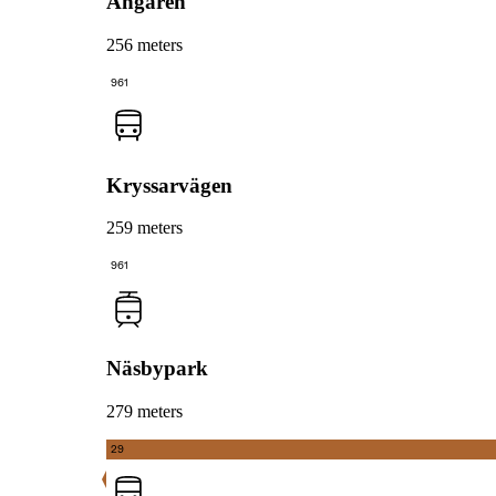
Ångaren
256 meters
961
Kryssarvägen
259 meters
961
Näsbypark
279 meters
29