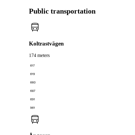
Public transportation
Koltrastvägen
174 meters
617
619
660
687
691
961