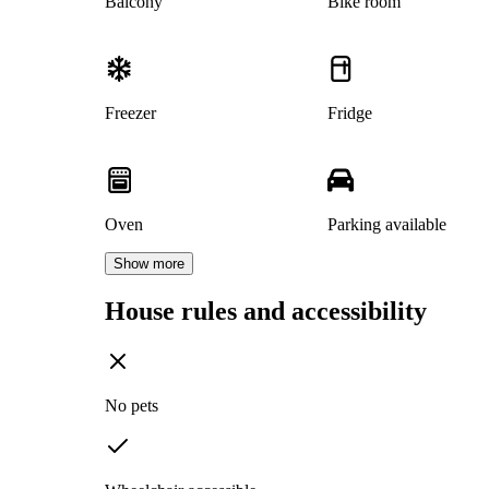
Balcony
Bike room
Freezer
Fridge
Oven
Parking available
Show more
House rules and accessibility
No pets