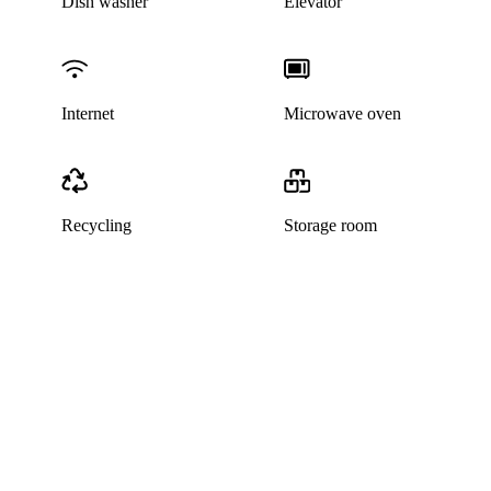
Dish washer
Elevator
Internet
Microwave oven
Recycling
Storage room
This listing has been archived