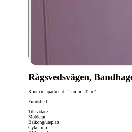
Rågsvedsvägen, Bandhag
Room in apartment · 1 room · 35 m²
Furnished
Tillsvidare
Möblerat
Balkong/uteplats
Cykelrum