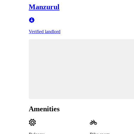
Manzurul
Verified landlord
Amenities