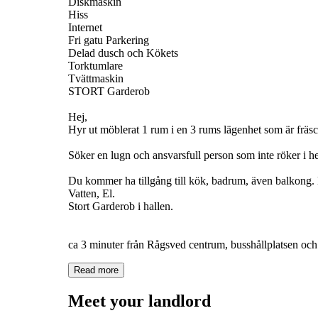
Diskmaskin
Hiss
Internet
Fri gatu Parkering
Delad dusch och Kökets
Torktumlare
Tvättmaskin
STORT Garderob
Hej,
Hyr ut möblerat 1 rum i en 3 rums lägenhet som är fräs
Söker en lugn och ansvarsfull person som inte röker i 
Du kommer ha tillgång till kök, badrum, även balkong. 
Vatten, El.
Stort Garderob i hallen.
ca 3 minuter från Rågsved centrum, busshållplatsen och t
Read more
Meet your landlord