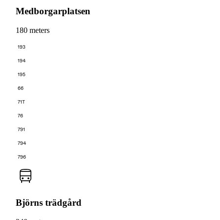
Medborgarplatsen
180 meters
193
194
195
66
71T
76
791
794
796
Björns trädgård