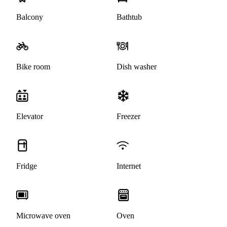
Balcony
Bathtub
Bike room
Dish washer
Elevator
Freezer
Fridge
Internet
Microwave oven
Oven