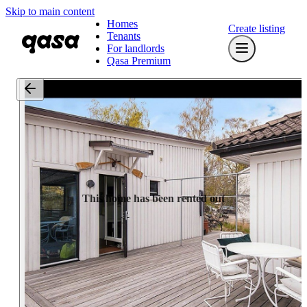
Skip to main content
Homes
Create listing
Tenants
For landlords
Qasa Premium
This home has been rented out