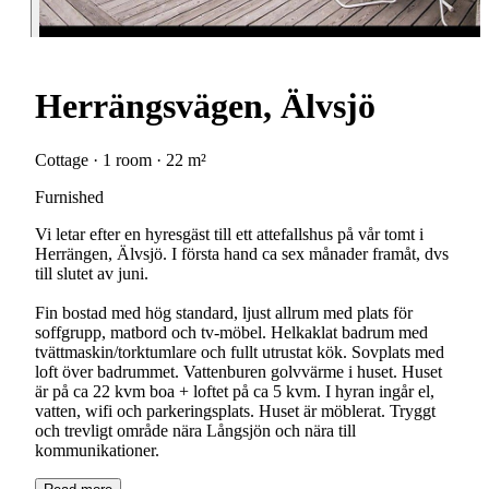
Herrängsvägen, Älvsjö
Cottage · 1 room · 22 m²
Furnished
Vi letar efter en hyresgäst till ett attefallshus på vår tomt i
Herrängen, Älvsjö. I första hand ca sex månader framåt, dvs
till slutet av juni.
Fin bostad med hög standard, ljust allrum med plats för
soffgrupp, matbord och tv-möbel. Helkaklat badrum med
tvättmaskin/torktumlare och fullt utrustat kök. Sovplats med
loft över badrummet. Vattenburen golvvärme i huset. Huset
är på ca 22 kvm boa + loftet på ca 5 kvm. I hyran ingår el,
vatten, wifi och parkeringsplats. Huset är möblerat. Tryggt
och trevligt område nära Långsjön och nära till
kommunikationer.