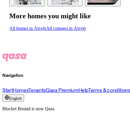
More homes you might like
All homes in Älvsjö
All cottages in Älvsjö
Navigation
Start
Homes
Tenants
Qasa Premium
Help
Terms & condition
English
Blocket Bostad is now Qasa