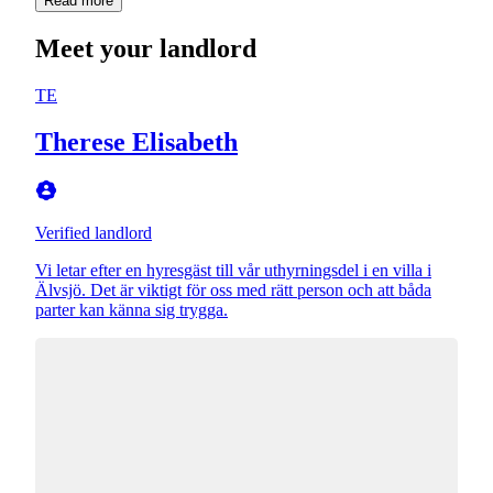
Read more
Meet your landlord
TE
Therese Elisabeth
Verified landlord
Vi letar efter en hyresgäst till vår uthyrningsdel i en villa i
Älvsjö. Det är viktigt för oss med rätt person och att båda
parter kan känna sig trygga.