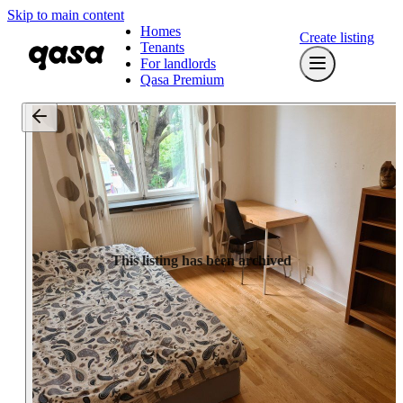
Skip to main content
Homes
Create listing
Tenants
For landlords
Qasa Premium
This listing has been archived