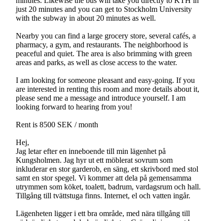
minutes. Likewise the bus will take you directly to KTH in
just 20 minutes and you can get to Stockholm University
with the subway in about 20 minutes as well.
Nearby you can find a large grocery store, several cafés, a
pharmacy, a gym, and restaurants. The neighborhood is
peaceful and quiet. The area is also brimming with green
areas and parks, as well as close access to the water.
I am looking for someone pleasant and easy-going. If you
are interested in renting this room and more details about it,
please send me a message and introduce yourself. I am
looking forward to hearing from you!
Rent is 8500 SEK / month
Hej,
Jag letar efter en inneboende till min lägenhet på
Kungsholmen. Jag hyr ut ett möblerat sovrum som
inkluderar en stor garderob, en säng, ett skrivbord med stol
samt en stor spegel. Vi kommer att dela på gemensamma
utrymmen som köket, toalett, badrum, vardagsrum och hall.
Tillgång till tvättstuga finns. Internet, el och vatten ingår.
Lägenheten ligger i ett bra område, med nära tillgång till