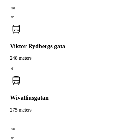
56
91
Viktor Rydbergs gata
248 meters
61
Wivalliusgatan
275 meters
1
56
91