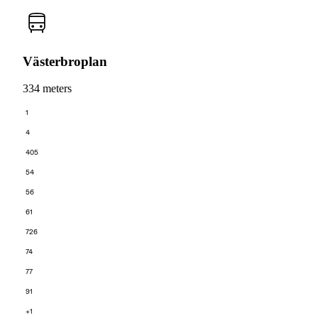
Västerbroplan
334 meters
1
4
405
54
56
61
726
74
77
91
+1