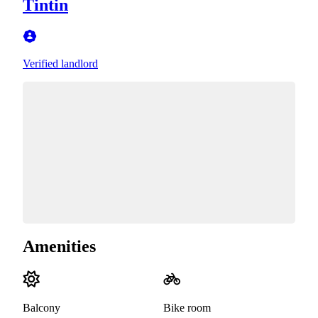
Tintin
Verified landlord
Amenities
Balcony
Bike room