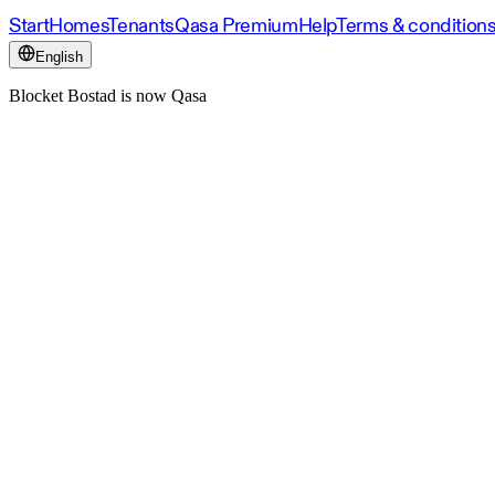
Start
Homes
Tenants
Qasa Premium
Help
Terms & condition
English
Blocket Bostad is now Qasa