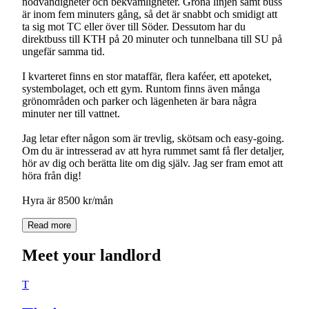
nödvändigheter och bekvämligheter. Gröna linjen samt buss
är inom fem minuters gång, så det är snabbt och smidigt att
ta sig mot TC eller över till Söder. Dessutom har du
direktbuss till KTH på 20 minuter och tunnelbana till SU på
ungefär samma tid.
I kvarteret finns en stor mataffär, flera kaféer, ett apoteket,
systembolaget, och ett gym. Runtom finns även många
grönområden och parker och lägenheten är bara några
minuter ner till vattnet.
Jag letar efter någon som är trevlig, skötsam och easy-going.
Om du är intresserad av att hyra rummet samt få fler detaljer,
hör av dig och berätta lite om dig själv. Jag ser fram emot att
höra från dig!
Read more
Meet your landlord
T