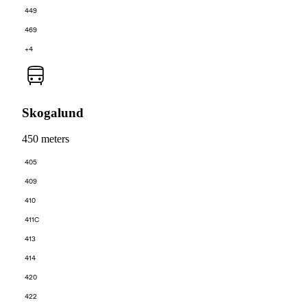
449
469
+4
Skogalund
450 meters
405
409
410
411C
413
414
420
422