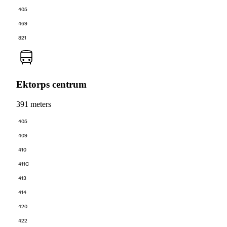
405
469
821
Ektorps centrum
391 meters
405
409
410
411C
413
414
420
422