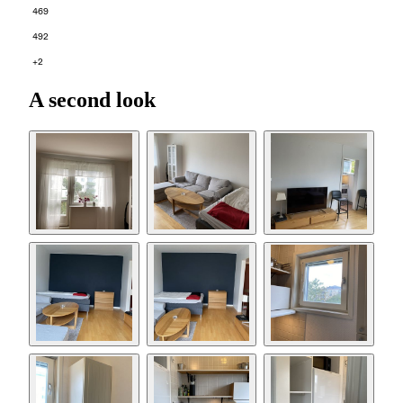
469
492
+2
A second look