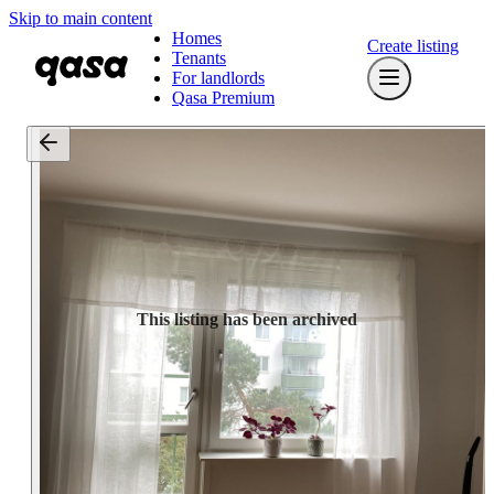
Skip to main content
Homes
Create listing
Tenants
For landlords
Qasa Premium
This listing has been archived