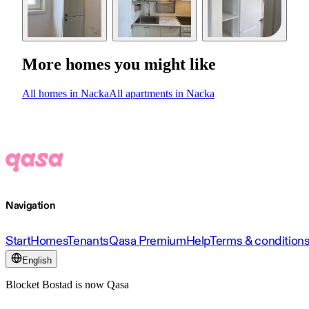
More homes you might like
All homes in Nacka
All apartments in Nacka
Navigation
Start
Homes
Tenants
Qasa Premium
Help
Terms & condition
English
Blocket Bostad is now Qasa