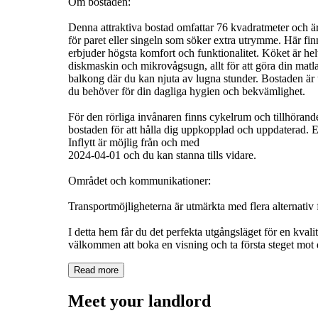
Om bostaden:
Denna attraktiva bostad omfattar 76 kvadratmeter och är 
för paret eller singeln som söker extra utrymme. Här f
erbjuder högsta komfort och funktionalitet. Köket är helt
diskmaskin och mikrovågsugn, allt för att göra din matlag
balkong där du kan njuta av lugna stunder. Bostaden är u
du behöver för din dagliga hygien och bekvämlighet.
För den rörliga invånaren finns cykelrum och tillhörande 
bostaden för att hålla dig uppkopplad och uppdaterad. En
Inflytt är möjlig från och med
2024-04-01 och du kan stanna tills vidare.
Området och kommunikationer:
Transportmöjligheterna är utmärkta med flera alternativ f
I detta hem får du det perfekta utgångsläget för en kvalit
välkommen att boka en visning och ta första steget mot
Read more
Meet your landlord