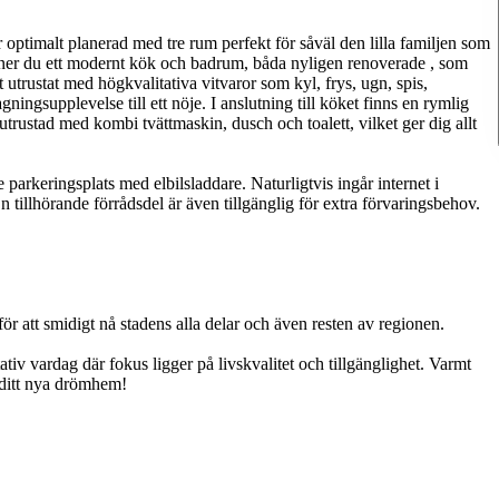
optimalt planerad med tre rum perfekt för såväl den lilla familjen som
inner du ett modernt kök och badrum, båda nyligen renoverade , som
 utrustat med högkvalitativa vitvaror som kyl, frys, ugn, spis,
ningsupplevelse till ett nöje. I anslutning till köket finns en rymlig
trustad med kombi tvättmaskin, dusch och toalett, vilket ger dig allt
parkeringsplats med elbilsladdare. Naturligtvis ingår internet i
 tillhörande förrådsdel är även tillgänglig för extra förvaringsbehov.
ör att smidigt nå stadens alla delar och även resten av regionen.
ativ vardag där fokus ligger på livskvalitet och tillgänglighet. Varmt
 ditt nya drömhem!