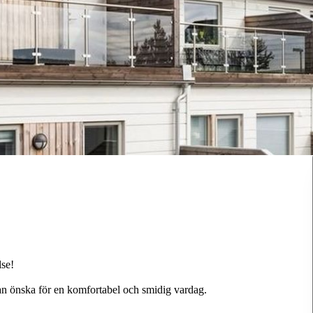
se!
kan önska för en komfortabel och smidig vardag.