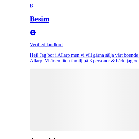
B
Besim
Verified landlord
Hej! Jag bor i Allarp men vi vill gärna sälja vårt boende m
Allarp. Vi är en liten familj på 3 personer & både jag 