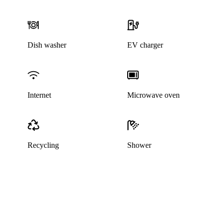
Dish washer
EV charger
Internet
Microwave oven
Recycling
Shower
This listing has been archived