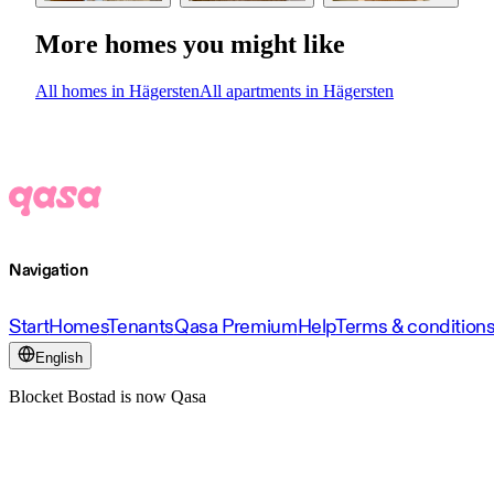
More homes you might like
All homes in Hägersten
All apartments in Hägersten
Navigation
Start
Homes
Tenants
Qasa Premium
Help
Terms & condition
English
Blocket Bostad is now Qasa