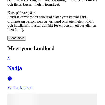
centrala Stockholm, 4 minuters körning till E4/E20 motorväg
och flertal bussar i hela närområdet.
Krav på hyresgäst:
Stabil inkomst för att säkerställa att hyran betalas i tid,
ordningsam person som tar väl hand om lägenheten, rökfri
och husdjursfri. Passar utmärkt för en person, ett par eller en
liten familj.
Read more
Meet your landlord
N
Nadja
Verified landlord