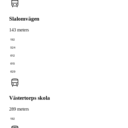
Slalomvägen
143 meters
192
524
612
615
629
Västertorps skola
289 meters
192