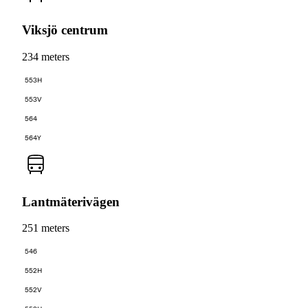
Viksjö centrum
234 meters
553H
553V
564
564Y
Lantmäterivägen
251 meters
546
552H
552V