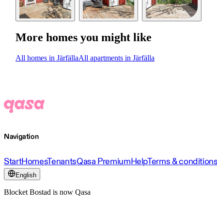
More homes you might like
All homes in Järfälla
All apartments in Järfälla
Navigation
Start
Homes
Tenants
Qasa Premium
Help
Terms & condition
English
Blocket Bostad is now Qasa