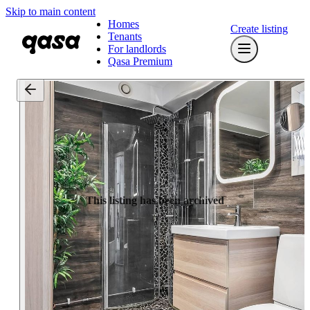
Skip to main content
Homes
Create listing
Tenants
For landlords
Qasa Premium
This listing has been archived