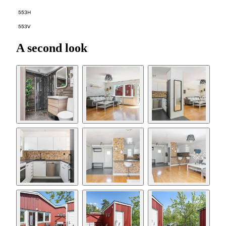
553H
553V
A second look