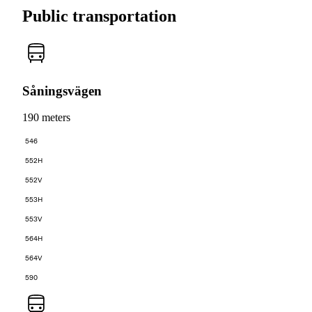
Public transportation
Såningsvägen
190 meters
546
552H
552V
553H
553V
564H
564V
590