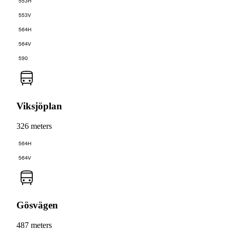
553H
553V
564H
564V
590
Viksjöplan
326 meters
564H
564V
Gösvägen
487 meters