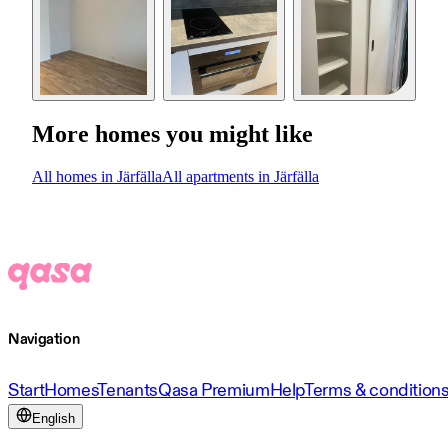
More homes you might like
All homes in Järfälla
All apartments in Järfälla
Navigation
Start
Homes
Tenants
Qasa Premium
Help
Terms & condition
English