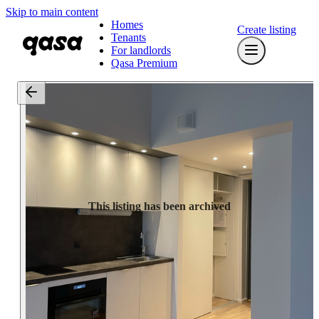
Skip to main content
Homes
Create listing
Tenants
For landlords
Qasa Premium
This listing has been archived