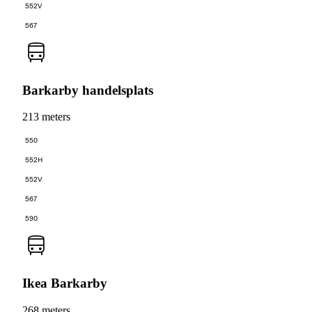
552V
567
Barkarby handelsplats
213 meters
550
552H
552V
567
590
Ikea Barkarby
268 meters