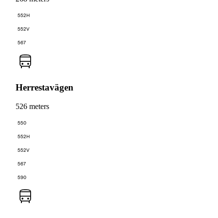
552H
552V
567
Herrestavägen
526 meters
550
552H
552V
567
590