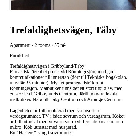
Trefaldighetsvägen, Täby
Apartment · 2 rooms · 55 m²
Furnished
Trefaldighetsvägen i Gribbylund/Täby
Fantastisk lägenhet precis vid Rönningesjön, med goda
kommunikationer till innerstan (dörr till Tekniska högskolan,
ungefär 35 minuter). Mysigt promenadstråk runt
Rönningesjön. Matbutiker finns det ett stort utbud av, med
en stor Ica i Gribbylunds Centrum, därtill mindre lokala
matbutiker. Nära till Täby Centrum och Arninge Centrum.
Lägenheten är fullt möblerad med skinnsoffa i
vardagsrummet, TV i både sovrum och vardagsrum. Köket
är fullt utrustat med vitvaror som kyl, frys, diskmaskin och
mikro. Kök utrustat med husgeråd.
En "Hästens" säng i sovrummet.