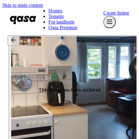
Skip to main content
Homes
Create listing
Tenants
For landlords
Qasa Premium
This listing has been archived