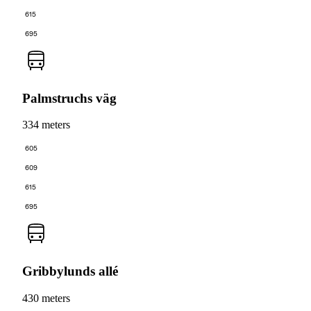
615
695
Palmstruchs väg
334 meters
605
609
615
695
Gribbylunds allé
430 meters