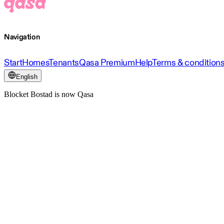
Navigation
Start
Homes
Tenants
Qasa Premium
Help
Terms & condition
English
Blocket Bostad is now Qasa