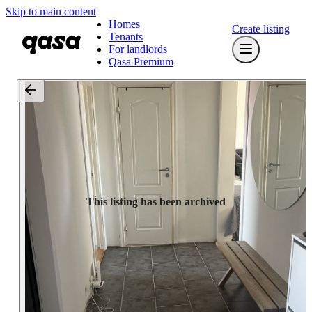
Skip to main content
Homes
Create listing
Tenants
For landlords
Qasa Premium
This listing has been archived