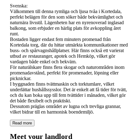
Svenska:
Välkommen till denna rymliga och ljusa tvåa i Kortedala,
perfekt belägen för den som söker både bekvämlighet och
naturnära livsstil. Lägenheten har en nyrenoverad inglasad
balkong, som erbjuder en härlig plats för avkoppling året
runt.
Bostaden ligger endast fem minuters promenad från
Kortedala torg, där du hittar utmärkta kommunikationer med
buss- och spårvagnshållplatser. Här finns också ett varierat
utbud av restauranger, apotek och Hemköp, vilket gör
vardagen både enkel och bekväm.
För naturälskare finns flera skogar och naturområden inom
promenadavstånd, perfekt för promenader, löpning eller
picknickar.
I byggnaden finns tvättmaskin och torktumlare, vilket
underlättar hushållssysslor. Det är enkelt att få tider för tvätt,
och du kan boka upp till fem tvättider i månaden, vilket gör
det både flexibelt och praktiskt.
Dessutom präglas området av lugna och trevliga grannar,
vilket bidrar till en harmonisk boendemiljö.
Read more
Meet your landlord