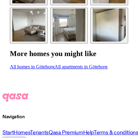
More homes you might like
All homes in Göteborg
All apartments in Göteborg
Navigation
Start
Homes
Tenants
Qasa Premium
Help
Terms & condition