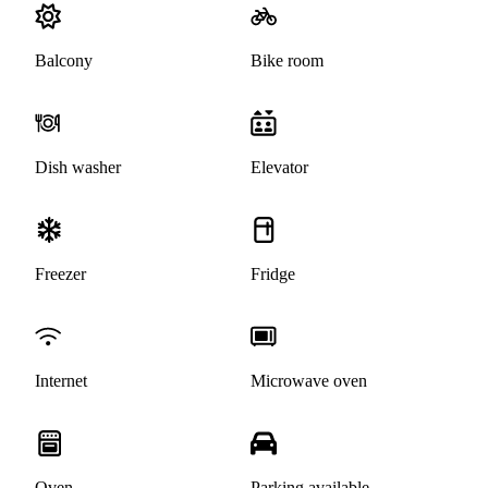
Balcony
Bike room
Dish washer
Elevator
Freezer
Fridge
Internet
Microwave oven
Oven
Parking available