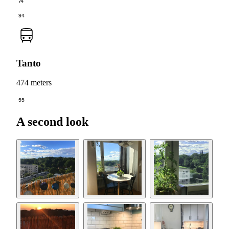
74
94
Tanto
474 meters
55
A second look