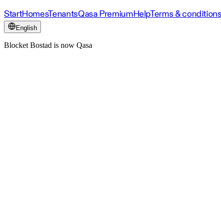
Start
Homes
Tenants
Qasa Premium
Help
Terms & condition
English
Blocket Bostad is now Qasa