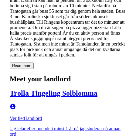
ifrån. Därifrån kan man ta pendeln till Stockholm City och
befinna sig i stan på mindre än 10 minuter. Nedanför på
Tantogatan går buss 55 som tar dig genom hela staden. Buss
3 mot Karolinska sjukhuset går från södersjukhusets
busshållplats. Till Ringens köpcentrum tar det tio minuter att
promenera. Om du är sugen på pizza ligger pizzerian Lilla
Italia precis utanför porten! Är du en aktiv person så finns
Årstavikens joggingspår samt utegym precis ned för
Tantogatan. Sist men inte minst är Tantolunden är en perfekt
plats för picknick och annat umgänge då det om kvällarna
samlas folk för att umgås i parken.
Read more
Meet your landlord
Trolla Tingeling Solblomma
Verified landlord
Jag letar efter boende i minst 1 år då jag studerar på annan
ort!