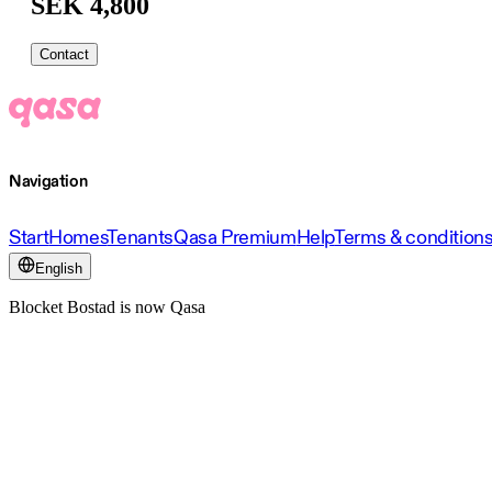
SEK 4,800
Contact
Navigation
Start
Homes
Tenants
Qasa Premium
Help
Terms & condition
English
Blocket Bostad is now Qasa