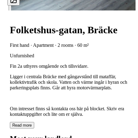
Folketshus-gatan, Bräcke
First hand · Apartment · 2 rooms · 60 m²
Unfurnished
Fin
2a
uthyres
omgående
och
tillsvidare.
Ligger
i
centrala
Bräcke
med
gångavstånd
till
mataffär,
kollektivtrafik
och
skola.
Vatten
och
värme
ingår
i
hyran
och
parkeringsplats
finns.
Går
att
hyra
motorvärmarplats.
Om
intresset
finns
så
kontakta
oss
här
på
blocket.
Skriv
era
kontaktuppgifter
och
lite
om
er
själva.
Read more