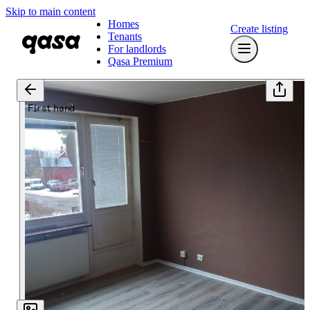
Skip to main content
Homes
Create listing
Tenants
For landlords
Qasa Premium
First hand