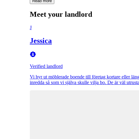
Read more
Meet your landlord
J
Jessica
Verified landlord
Vi hyr ut möblerade boende till företag kortare eller län
inredda så som vi själva skulle vilja bo. De är väl utrus