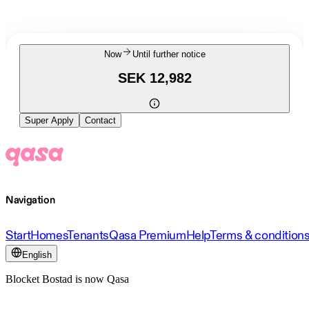
Now
Until further notice
SEK 12,982
Super Apply
Contact
Navigation
Start
Homes
Tenants
Qasa Premium
Help
Terms & condition
English
Blocket Bostad is now Qasa