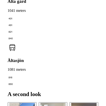
Älta gård
1041 meters
401
491
821
840
Ältasjön
1081 meters
816
890
A second look