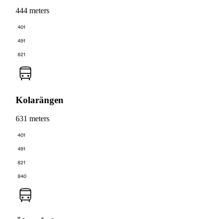
444 meters
401
491
821
Kolarängen
631 meters
401
491
821
840