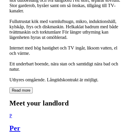
stor dubbelsäng och två sängbord i ett stort, separat sovrum.
Stor garderob, byråer samt om så önskas, tillgång till TV-
kanaler.
Fullutrustat kök med varmluftsugn, mikro, induktionshäll,
kylskåp, frys och diskmaskin. Helkaklat badrum med både
tvättmaskin och torktumlare För längre uthyrning kan
lägenheten hyras ut omöblerad.
Internet med hög hastighet och TV ingår, liksom vatten, el
och värme.
Ett underbart boende, nära stan och samtidigt nära bad och
natur.
Uthyres omgående. Långtidskontrakt är möjligt.
Read more
Meet your landlord
P
Per