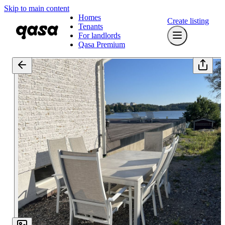
Skip to main content
Homes
Create listing
Tenants
For landlords
Qasa Premium