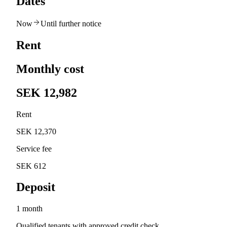
Dates
Now
Until further notice
Rent
Monthly cost
SEK 12,982
Rent
SEK 12,370
Service fee
SEK 612
Deposit
1 month
Qualified tenants with approved credit check