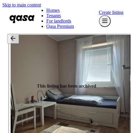
Skip to main content
Homes
Create listing
Tenants
For landlords
Qasa Premium
This listing has been archived