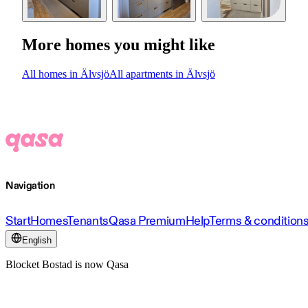
More homes you might like
All homes in Älvsjö
All apartments in Älvsjö
Navigation
Start
Homes
Tenants
Qasa Premium
Help
Terms & condition
English
Blocket Bostad is now Qasa