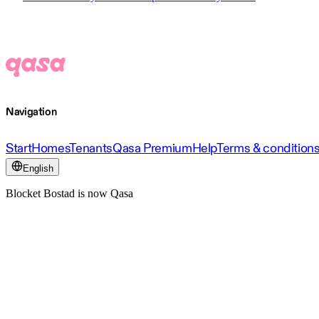
Navigation
Start
Homes
Tenants
Qasa Premium
Help
Terms & condition
English
Blocket Bostad is now Qasa