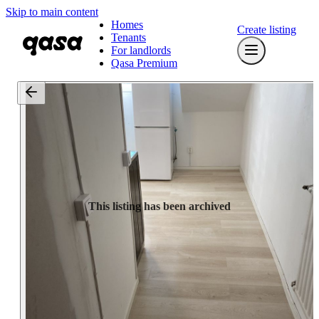
Skip to main content
Homes
Create listing
Tenants
For landlords
Qasa Premium
This listing has been archived