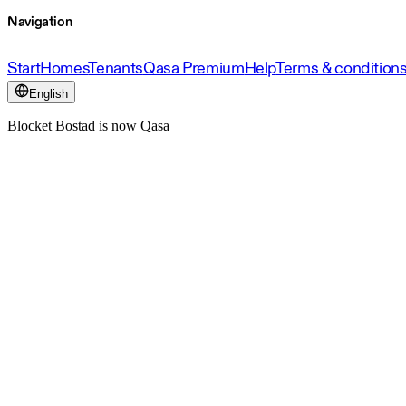
Navigation
Start
Homes
Tenants
Qasa Premium
Help
Terms & condition
English
Blocket Bostad is now Qasa