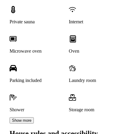
Private sauna
Internet
Microwave oven
Oven
Parking included
Laundry room
Shower
Storage room
Show more
House rules and accessibility