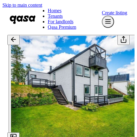
Skip to main content
Homes
Create listing
Tenants
For landlords
Qasa Premium