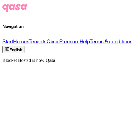
Navigation
Start
Homes
Tenants
Qasa Premium
Help
Terms & condition
English
Blocket Bostad is now Qasa