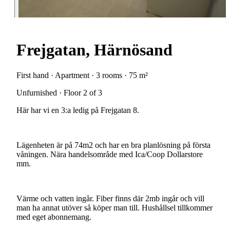
Frejgatan, Härnösand
First hand · Apartment · 3 rooms · 75 m²
Unfurnished · Floor 2 of 3
Här
har
vi
en
3:a
ledig
på
Frejgatan
8.
Lägenheten
är
på
74m2
och
har
en
bra
planlösning
på
första
våningen.
Nära
handelsområde
med
Ica/Coop
Dollarstore
mm.
Värme
och
vatten
ingår.
Fiber
finns
där
2mb
ingår
och
vill
man
ha
annat
utöver
så
köper
man
till.
Hushållsel
tillkommer
med
eget
abonnemang.