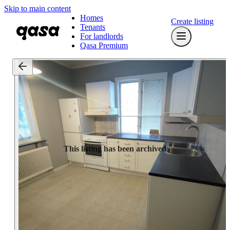
Skip to main content
Homes
Create listing
Tenants
For landlords
Qasa Premium
This listing has been archived