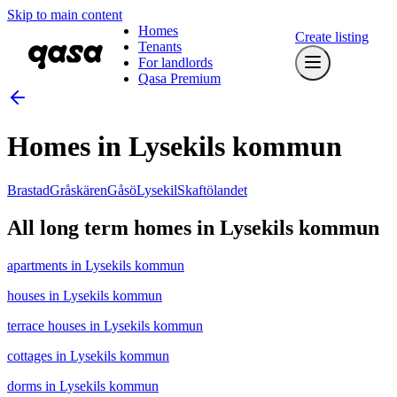
Skip to main content
Homes
Create listing
Tenants
For landlords
Qasa Premium
Homes in Lysekils kommun
Brastad
Gråskären
Gåsö
Lysekil
Skaftölandet
All long term homes in Lysekils kommun
apartments in Lysekils kommun
houses in Lysekils kommun
terrace houses in Lysekils kommun
cottages in Lysekils kommun
dorms in Lysekils kommun