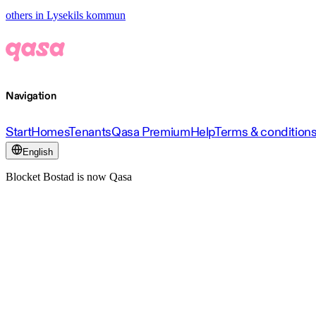
others in Lysekils kommun
Navigation
Start
Homes
Tenants
Qasa Premium
Help
Terms & condition
English
Blocket Bostad is now Qasa