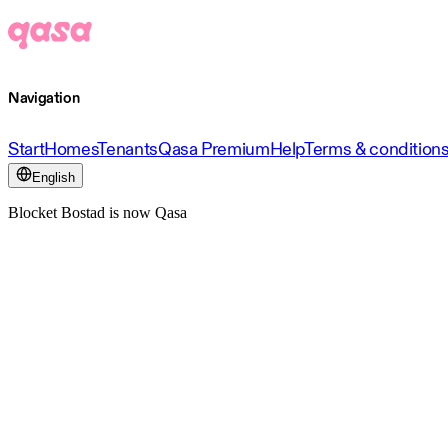
Navigation
Start
Homes
Tenants
Qasa Premium
Help
Terms & condition
English
Blocket Bostad is now Qasa