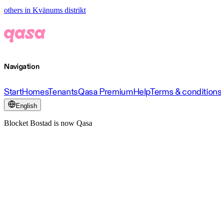
others in Kvänums distrikt
Navigation
Start
Homes
Tenants
Qasa Premium
Help
Terms & condition
English
Blocket Bostad is now Qasa