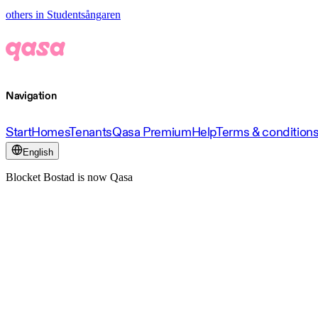
others in Studentsångaren
Navigation
Start
Homes
Tenants
Qasa Premium
Help
Terms & condition
English
Blocket Bostad is now Qasa