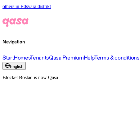
others in Edsvära distrikt
Navigation
Start
Homes
Tenants
Qasa Premium
Help
Terms & condition
English
Blocket Bostad is now Qasa