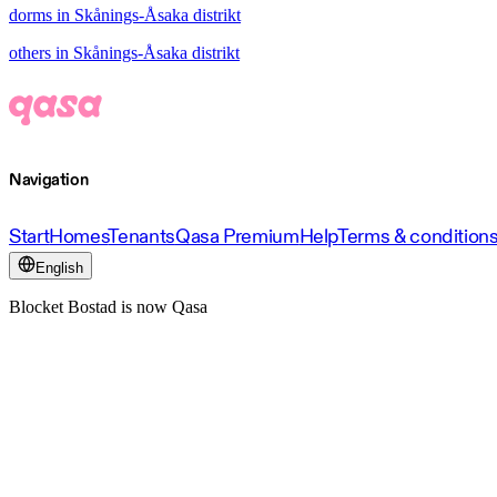
dorms in Skånings-Åsaka distrikt
others in Skånings-Åsaka distrikt
Navigation
Start
Homes
Tenants
Qasa Premium
Help
Terms & condition
English
Blocket Bostad is now Qasa