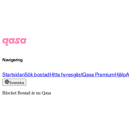
Navigering
Startsidan
Sök bostad
Hitta hyresgäst
Qasa Premium
Hjälp
A
Svenska
Blocket Bostad är nu Qasa