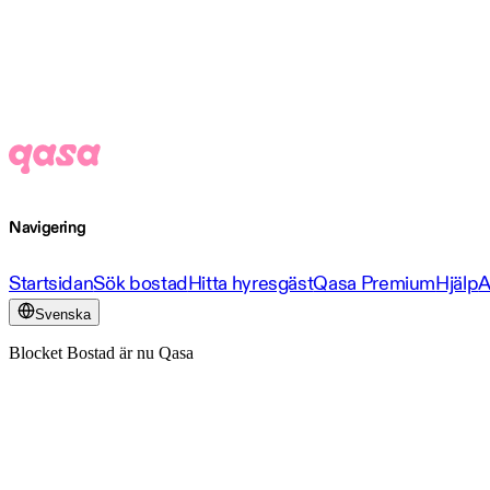
Navigering
Startsidan
Sök bostad
Hitta hyresgäst
Qasa Premium
Hjälp
A
Svenska
Blocket Bostad är nu Qasa