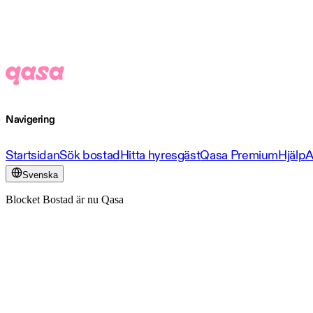
Navigering
Startsidan
Sök bostad
Hitta hyresgäst
Qasa Premium
Hjälp
A
Svenska
Blocket Bostad är nu Qasa