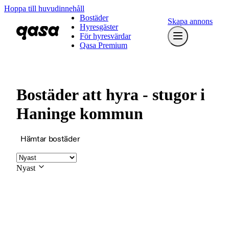
Hoppa till huvudinnehåll
Bostäder
Skapa annons
Hyresgäster
För hyresvärdar
Qasa Premium
Bostäder att hyra - stugor i
Haninge kommun
Hämtar bostäder
Nyast