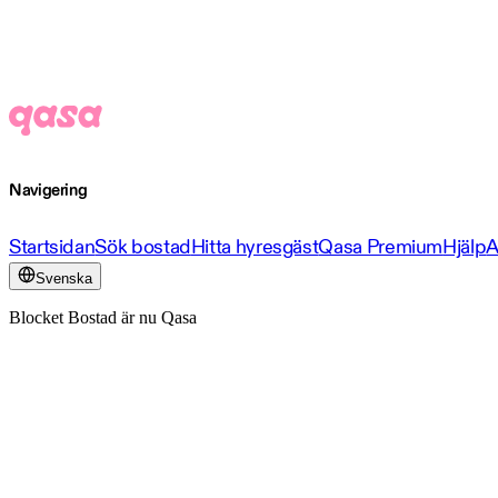
Navigering
Startsidan
Sök bostad
Hitta hyresgäst
Qasa Premium
Hjälp
A
Svenska
Blocket Bostad är nu Qasa