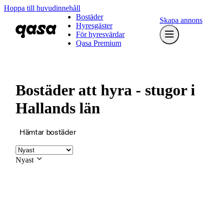
Hoppa till huvudinnehåll
Bostäder
Skapa annons
Hyresgäster
För hyresvärdar
Qasa Premium
Bostäder att hyra - stugor i
Hallands län
Hämtar bostäder
Nyast