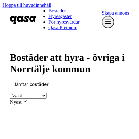
Hoppa till huvudinnehåll
Bostäder
Skapa annons
Hyresgäster
För hyresvärdar
Qasa Premium
Bostäder att hyra - övriga i
Norrtälje kommun
Hämtar bostäder
Nyast