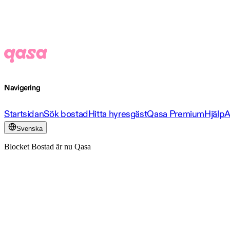
Navigering
Startsidan
Sök bostad
Hitta hyresgäst
Qasa Premium
Hjälp
A
Svenska
Blocket Bostad är nu Qasa