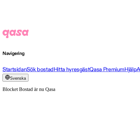
Navigering
Startsidan
Sök bostad
Hitta hyresgäst
Qasa Premium
Hjälp
A
Svenska
Blocket Bostad är nu Qasa