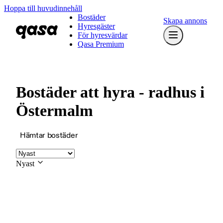
Hoppa till huvudinnehåll
Bostäder
Skapa annons
Hyresgäster
För hyresvärdar
Qasa Premium
Bostäder att hyra - radhus i
Östermalm
Hämtar bostäder
Nyast