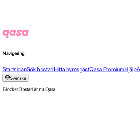
Navigering
Startsidan
Sök bostad
Hitta hyresgäst
Qasa Premium
Hjälp
A
Svenska
Blocket Bostad är nu Qasa