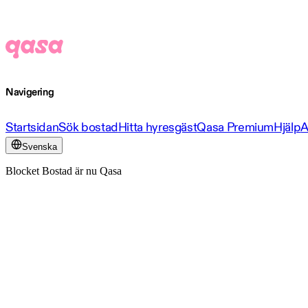
Navigering
Startsidan
Sök bostad
Hitta hyresgäst
Qasa Premium
Hjälp
A
Svenska
Blocket Bostad är nu Qasa