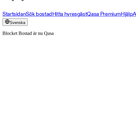
Startsidan
Sök bostad
Hitta hyresgäst
Qasa Premium
Hjälp
A
Svenska
Blocket Bostad är nu Qasa