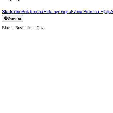
Startsidan
Sök bostad
Hitta hyresgäst
Qasa Premium
Hjälp
A
Svenska
Blocket Bostad är nu Qasa