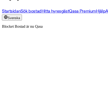
Startsidan
Sök bostad
Hitta hyresgäst
Qasa Premium
Hjälp
A
Svenska
Blocket Bostad är nu Qasa