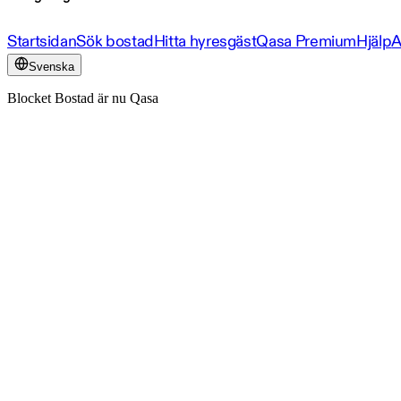
Startsidan
Sök bostad
Hitta hyresgäst
Qasa Premium
Hjälp
A
Svenska
Blocket Bostad är nu Qasa