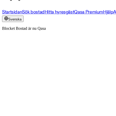
Startsidan
Sök bostad
Hitta hyresgäst
Qasa Premium
Hjälp
A
Svenska
Blocket Bostad är nu Qasa