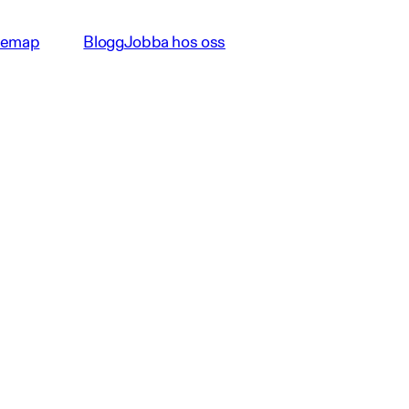
temap
Blogg
Jobba hos oss