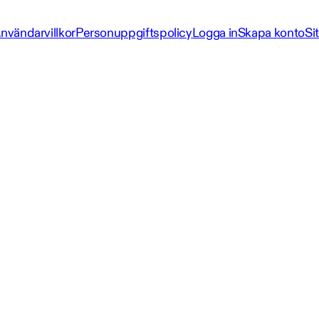
nvändarvillkor
Personuppgiftspolicy
Logga in
Skapa konto
Si