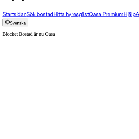
Startsidan
Sök bostad
Hitta hyresgäst
Qasa Premium
Hjälp
A
Svenska
Blocket Bostad är nu Qasa