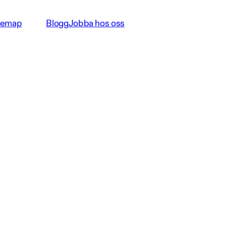
temap
Blogg
Jobba hos oss