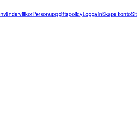
nvändarvillkor
Personuppgiftspolicy
Logga in
Skapa konto
Si