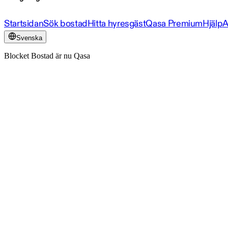
Startsidan
Sök bostad
Hitta hyresgäst
Qasa Premium
Hjälp
A
Svenska
Blocket Bostad är nu Qasa