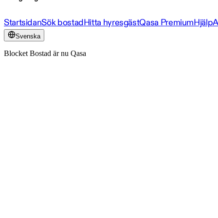
Startsidan
Sök bostad
Hitta hyresgäst
Qasa Premium
Hjälp
A
Svenska
Blocket Bostad är nu Qasa